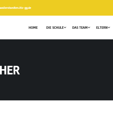
llerstaedten.itis-gg.de
HOME
DIE SCHULE
DAS TEAM
ELTERN
CHER