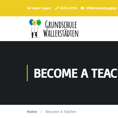
Sie haben Fragen?
06152-57361
GSWALVerwaltung@gs-wa
BECOME A TEA
Home
Become A Teacher