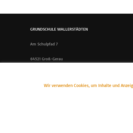
GRUNDSCHULE WALLERSTÄDTEN
Am Schulpfad 7
64521 Groß-Gerau
📞 06152 – 57361
📠 06152 – 57803
Wir verwenden Cookies, um Inhalte und Anzeige
📧 GSWALVerwaltung@gs-wallerstaedten.itis-gg.de
Grundschule Wallerstädten ©2022